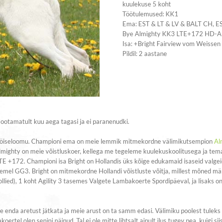
kuulekuse 5 koht
Töötulemused: KK1
Ema: EST & LT & LV & BALT CH, E
Bye Almighty KK3 LTE+172 HD-A
Isa: +Bright Fairview vom Weisse
Pildil: 2 aastane
otamatult kuu aega tagasi ja ei paranenudki.
tööiseloomu. Championi ema on meie lemmik mitmekordne välimikutsempion
Al
mighty on meie võistluskoer, kellega me tegeleme kuulekuskoolitusega ja te
+172. Championi isa Bright on Hollandis üks kõige edukamaid isaseid valgeid 
asemel GG3. Bright on mitmekordne Hollandi võistluste võitja, millest mõned m
llied), 1 koht Agility 3 tasemes Valgete Lambakoerte Spordipäeval, ja lisaks o
enda aretust jätkata ja meie arust on ta samm edasi. Välimiku poolest tuleks
tel olen senini näinud. Tal ei ole mitte lihtsalt ainult ilus tugev pea, kuigi sii