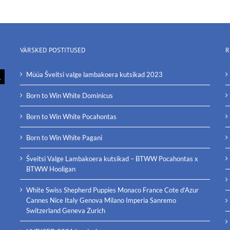
VÄRSKED POSTITUSED
R
Müüa Šveitsi valge lambakoera kutsikad 2023
Born to Win White Dominicus
Born to Win White Pocahontas
Born to Win White Pagani
Šveitsi Valge Lambakoera kutsikad – BTWW Pocahontas x
BTWW Hooligan
White Swiss Shepherd Puppies Monaco France Cote d’Azur
Cannes Nice Italy Genova Milano Imperia Sanremo
Switzerland Geneva Zurich