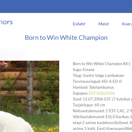
Esileht
Meist
Koer
Born to Win White Champion
Born to Win White Champion KK1
Sugu: Emane
Tõug: Sveitsi Valge Lambakoer
Terviseuuringud: HD-A ED-0
Hambad: Täishambumus
Sugupuu:
EST-02624/06
Sünd: 12.07.2006 EST (7 kutsikat 
Turjakõrgus: 60 cm
Näitusetulemused: 1*EST CAC, 2*E
Võistlustulemused: EVLÜ Karikas 2
etapi 2 astme kuulekusvõistlusel, 
astme 3 koht, Eesti Koeraspordilii