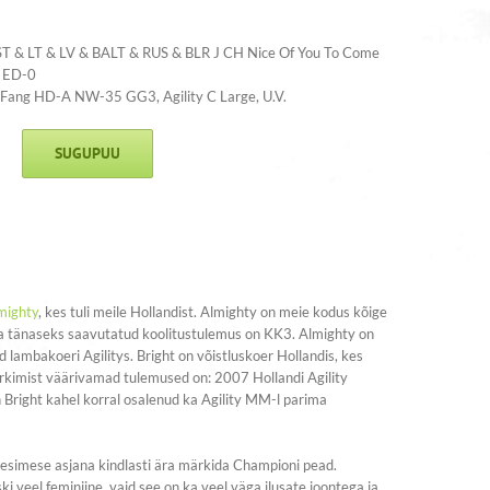
ST & LT & LV & BALT & RUS & BLR J CH Nice Of You To Come
 ED-0
n Fang HD-A NW-35 GG3, Agility C Large, U.V.
SUGUPUU
mighty
, kes tuli meile Hollandist. Almighty on meie kodus kõige
ma tänaseks saavutatud koolitustulemus on KK3. Almighty on
lambakoeri Agilitys. Bright on võistluskoer Hollandis, kes
ärkimist väärivamad tulemused on: 2007 Hollandi Agility
n Bright kahel korral osalenud ka Agility MM-l parima
 esimese asjana kindlasti ära märkida Championi pead.
ski veel feminiine, vaid see on ka veel väga ilusate joontega ja