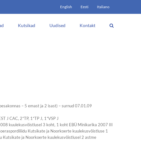
English
Eesti
Italiano
ad
Kutsikad
Uudised
Kontakt
pesakonnas – 5 emast ja 2 isast) – surnud 07.01.09
ST J CAC, 2*TP, 1*TP J, 1*VSP J
008 kuulekusvõistlusel 3 koht, 1 koht EBÜ Minikarika 2007 III
Koeraspordiliidu Kutsikate ja Noorkoerte kuulekusvõistluse 1
du Kutsikate ja Noorkoerte kuulekusvõistlusel 2 astme