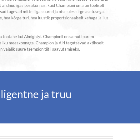
id andnud igas pesakonnas, kuid Championi oma on tõeliselt
ad tugevad mitte liiga suured ja otse üles sirge asetusega.
hea kõrge turi, hea luustik proportsionaalselt kehaga ja ilus
a töötahe kui Almightyl. Championil on samuti parem
raliku meeskonnaga. Champion ja Airi tegutsevad aktiivselt
on vajalik suure tsempionitiitli saavutamiseks.
ligentne ja truu