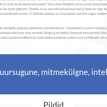
lt kui isalt nende ilusamaid jooned. Tema ema Almighty on ka varem ilusaid pä
 ilus tume pigment. Õnneks on ta oma kõrvad pärinud isalt ja need on väga ilus
t headmeelt tunnen 🙂 Välimiku poolest on Championil veel hea sügav rindkere, 
da Almighty järgmise põlvkonna töövõimelisust. Championil on parem energia j
. Champion elab koos oma omaniku Airiga ja on hetkel ühinenud meie kenneli sõb
 kaks juuniorsertifikaati ja nüüd ollakse püüdmas kahte suurt sertifikaati, mis 
uursugune, mitmekülgne, intel
Pildid