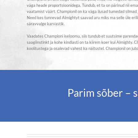
väga heade proportsioonidega. Tundub, et ta on pärinud nii ema
vaatamist väärt. Championil on ka väga ilusad tumedad silmad ja
Need kes tunnevad Almightyt saavad aru miks ma selle üle erilis
säravvalge karvastik.
Vaadates Championi iseloomu, siis tundub et suutsime parenda
saagiinstinkt ja kohe kindlasti on ta kiirem koer kui Almighty
koolitustega ja osalevad vahest ka näitustel. Championil on juba
Parim sõber – s