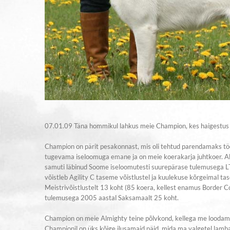
07.01.09 Täna hommikul lahkus meie Champion, kes haigestus o
Champion on pärit pesakonnast, mis oli tehtud parendamaks 
tugevama iseloomuga emane ja on meie koerakarja juhtkoer. Al
samuti läbinud Soome iseloomutesti suurepärase tulemusega LTE 
võistleb Agility C taseme võistlustel ja kuulekuse kõrgeimal t
Meistrivõistlustelt 13 koht (85 koera, kellest enamus Border Co
tulemusega 2005 aastal Saksamaalt 25 koht.
Champion on meie Almighty teine põlvkond, kellega me loodame 
Championil on üks kõige ilusamaid päid, mida ma valgetel lambakoer